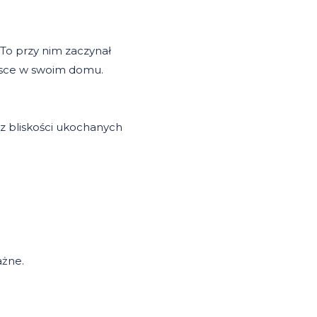
 To przy nim zaczynał
ejsce w swoim domu.
 z bliskości ukochanych
ażne.