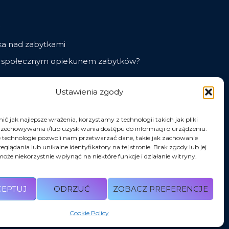
ka nad zabytkami
ć społecznym opiekunem zabytków?
Ustawienia zgody
ości
ć jak najlepsze wrażenia, korzystamy z technologii takich jak pliki
rzechowywania i/lub uzyskiwania dostępu do informacji o urządzeniu.
U)
 technologie pozwoli nam przetwarzać dane, takie jak zachowanie
eglądania lub unikalne identyfikatory na tej stronie. Brak zgody lub jej
oże niekorzystnie wpłynąć na niektóre funkcje i działanie witryny.
CEPTUJ
ODRZUĆ
ZOBACZ PREFERENCJE
Cookie Policy