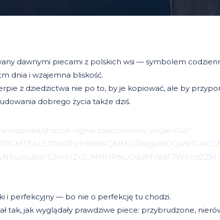
wany dawnymi piecami z polskich wsi — symbolem codziennośc
tm dnia i wzajemna bliskość.
rpie z dziedzictwa nie po to, by je kopiować, ale by przypo
dowania dobrego życia także dziś.
annamazurek/straznik-ognia-zakorzeniony-zegar-Gus?
ZW0CMTEAc3J0YwZhcHBfaWQMMjU2MjgxMDQwNTU4CGNh
05N9uzKuXqFGJmlHZxZ_MMHRNUObJMVedF7WPcdZZM_
ki i perfekcyjny — bo nie o perfekcję tu chodzi.
ł tak, jak wyglądały prawdziwe piece: przybrudzone, nieró