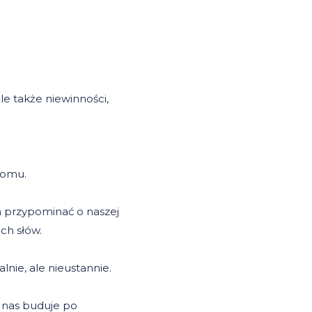
ale także niewinności,
 domu.
ma przypominać o naszej
ich słów.
lnie, ale nieustannie.
z nas buduje po