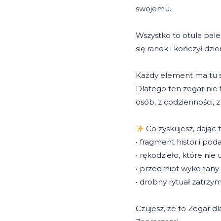
swojemu.
Wszystko to otula pale
się ranek i kończył dz
Każdy element ma tu s
Dlatego ten zegar nie 
osób, z codzienności,
Co zyskujesz, dając
• fragment historii po
• rękodzieło, które nie
• przedmiot wykonany
• drobny rytuał zatrzym
Czujesz, że to Zegar dl