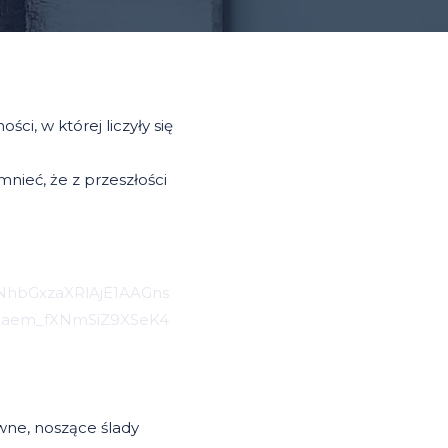
i, w której liczyły się
mnieć, że z przeszłości
bGxzaXRlAjE1AAGns
aem_fXNmSiZ9XSeK4
wne, noszące ślady