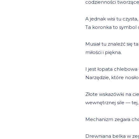
codzienności tworząc
A jednak wisi tu czysta,
Ta koronka to symbol 
Musiał tu znaleźć się t
miłości i piękna.
I jest łopata chlebowa
Narzędzie, które nosił
Złote wskazówki na cie
wewnętrznej sile — tej,
Mechanizm zegara chodz
Drewniana belka w zega