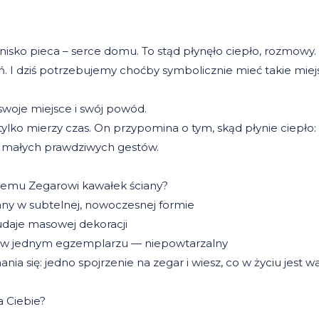
nisko pieca – serce domu. To stąd płynęło ciepło, rozmowy.
ień. I dziś potrzebujemy choćby symbolicznie mieć takie mi
woje miejsce i swój powód.
tylko mierzy czas. On przypomina o tym, skąd płynie ciepło:
 z małych prawdziwych gestów.
 temu Zegarowi kawałek ściany?
dany w subtelnej, nowoczesnej formie
 udaje masowej dekoracji
 w jednym egzemplarzu — niepowtarzalny
ania się: jedno spojrzenie na zegar i wiesz, co w życiu jest w
a Ciebie?