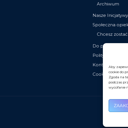
Archiwum
Nasze Inicjatywy
Społeczna opie
Chcesz zosta
Do pobrania
Polityka prywatn
Kontakt
Aby zapewni
cookie do p
Cookie Policy (E
Zgoda na te
podczas prz
wycofanie m
ZAAK