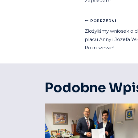
Zapraszam!
Nawiga
POPRZEDNI
Złożyliśmy wniosek o 
Wpisu
placu Anny i Józefa W
Rozniszewie!
Podobne Wpi