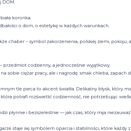
ej DOM.
 biała koronka.
dbałości o dom, o estetykę w każdych warunkach.
akże chaber – symbol zakorzenienia, polskiej ziemi, pokoju, 
 – przedmiot codzienny, a jednocześnie wyjątkowy.
o na sobie ciężar pracy, ale i nagrodę: smak chleba, zapach
mnym tle pieca to akcent światła. Delikatny błysk, który 
 która potrafi rozświetlić codzienność, nie potrzebując wielk
i płynnie i bezszelestnie — jak czas, który mija niezauważa
rze staje się symbolem oparcia i stabilności, które każdy 