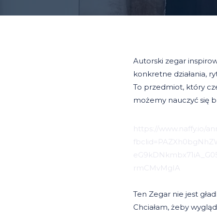
Autorski zegar inspiro
konkretne działania, ry
To przedmiot, który cze
możemy nauczyć się bu
https://www.naffy.io/
fbclid=PAZXh0bgNh
eG9kDNkmbx71iA_G
rmCMvMgIA
Ten Zegar nie jest gład
Chciałam, żeby wygląda