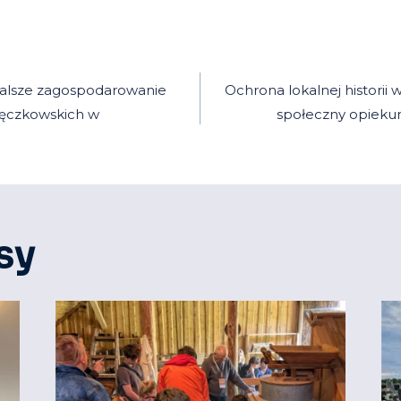
cja
dalsze zagospodarowanie
Ochrona lokalnej historii
ięczkowskich w
społeczny opieku
sy