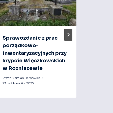
Sprawozdanie z prac
Szkole
porządkowo-
zabytk
inwentaryzacyjnych przy
zabytk
krypcie Więczkowskich
Przez
Jakub
w Rozniszewie
Przez
Damian Herbowicz
23 października 2025