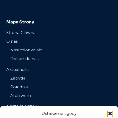
Mapa Strony
Strona Główna
O nas
Nasi członkowie
Dołącz do nas
Aktualności
Zabytki
Poradnik
Archiwum
Nasze Inicjatywy
Ustawienia zgody
Społeczna opieka nad zabytkami