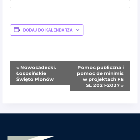
DODAJ DO KALENDARZA
Wydarzenie
«
Nowosądecki.
Pomoc publiczna i
Łososińskie
pomoc de minimis
Nawigacja
Święto Plonów
w projektach FE
SL 2021-2027
»