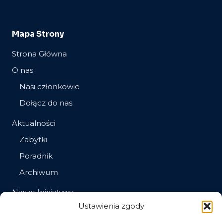
Mapa Strony
Strona Główna
O nas
Nasi członkowie
Dołącz do nas
Aktualności
Zabytki
Poradnik
Archiwum
Nasze Inicjatywy
Ustawienia zgody
Społeczna opieka nad zabytkami