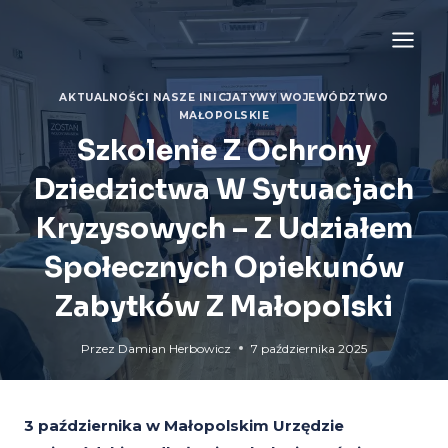
Przejdź
do
treści
AKTUALNOŚCI
|
NASZE INICJATYWY
|
WOJEWÓDZTWO
MAŁOPOLSKIE
Szkolenie Z Ochrony
Dziedzictwa W Sytuacjach
Kryzysowych – Z Udziałem
Społecznych Opiekunów
Zabytków Z Małopolski
Przez
Damian Herbowicz
7 października 2025
3 października w Małopolskim Urzędzie