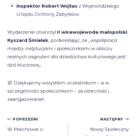
inspektor Robert Wojtas
z Wojewódzkiego
Urzędu Ochrony Zabytków.
Wydarzenie otworzył
II wicewojewoda małopolski
Ryszard Śmiałek
, podkreślając, że „
współpraca
między instytucjami i społecznikami w obliczu
realnych zagrożeń dla dziedzictwa kulturowego jest
dziś kluczowa
„.
Dziękujemy wszystkim uczestnikom – a w
szczególności społecznikom – za obecność i
zaangażowanie!
Nawigacja
POPRZEDNI
NASTĘPNY
Wpisu
W Miechowie o
Nowy Społeczny